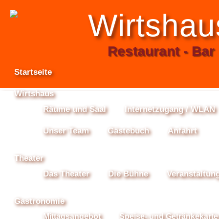
Wirtshau
Restaurant - Bar 
Startseite
Wirtshaus
Räume und Saal
Internetzugang / WLAN
Unser Team
Gästebuch
Anfahrt
Theater
Das Theater
Die Bühne
Veranstaltun
Gastronomie
Mittagsangebot
Speise- und Getränkekarte