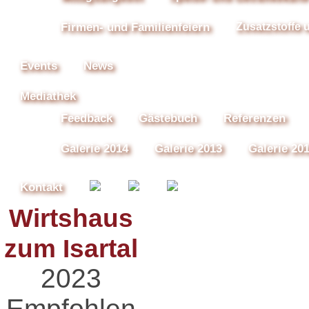
Firmen- und Familienfeiern
Zusatzstoffe 
Events
News
Mediathek
Feedback
Gästebuch
Referenzen
Galerie 2014
Galerie 2013
Galerie 20
Kontakt
Wirtshaus
zum Isartal
2023
Empfohlen