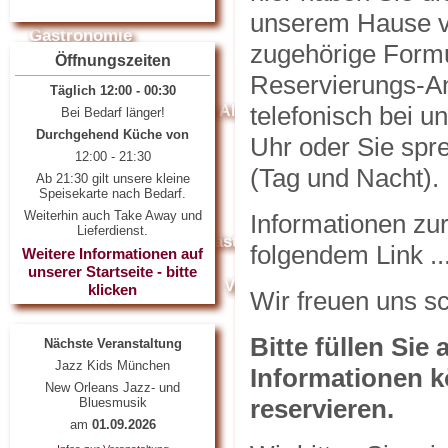
unserem Hause v
Gastronomie
zugehörige Formu
Öffnungszeiten
Mittagsangebot
Speise- und Getränkekarte
Reservierungs-An
Täglich 12:00 - 00:30
telefonisch bei u
Zusatzstoffe und Allergene
Bei Bedarf länger!
Durchgehend Küche von
Uhr oder Sie spr
12:00 - 21:30
Events
News
(Tag und Nacht).
Ab 21:30 gilt unsere kleine
Speisekarte nach Bedarf.
Mediathek
Weiterhin auch Take Away und
Informationen zu
Lieferdienst.
Feedback
Gästebuch
Referenzen
folgendem Link ..
Weitere Informationen auf
unserer Startseite - bitte
Galerie 2012
Video
Flyer
Presse
klicken
Wir freuen uns sc
Kontakt
Bitte füllen Sie 
Nächste Veranstaltung
Jazz Kids München
Informationen k
New Orleans Jazz- und
reservieren.
Bluesmusik
am
01.09.2026