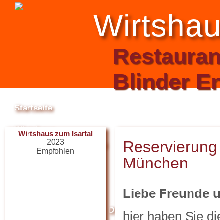
Wirtshau
Restaurant
Blinder E
Startseite
Wirtshaus
Wirtshaus zum Isartal
2023
Reservierung 
Räume und Saal
Internetzugang / WLAN
Empfohlen
München
Anfahrt
Liebe Freunde u
Theater
Restaurant Guru
Das Theater
Die Bühne
Veranstaltun
hier haben Sie di