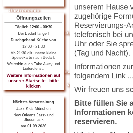
unserem Hause v
Gastronomie
zugehörige Formu
Öffnungszeiten
Mittagsangebot
Speise- und Getränkekarte
Reservierungs-An
Täglich 12:00 - 00:30
telefonisch bei u
Zusatzstoffe und Allergene
Bei Bedarf länger!
Durchgehend Küche von
Uhr oder Sie spr
12:00 - 21:30
Events
News
(Tag und Nacht).
Ab 21:30 gilt unsere kleine
Speisekarte nach Bedarf.
Mediathek
Weiterhin auch Take Away und
Informationen zu
Lieferdienst.
Feedback
Gästebuch
Referenzen
folgendem Link ..
Weitere Informationen auf
unserer Startseite - bitte
Galerie 2012
Video
Flyer
Presse
klicken
Wir freuen uns sc
Kontakt
Bitte füllen Sie 
Nächste Veranstaltung
Jazz Kids München
Informationen k
New Orleans Jazz- und
reservieren.
Bluesmusik
am
01.09.2026