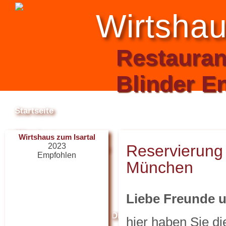
Wirtshau
Restaurant
Blinder E
Startseite
Wirtshaus
Wirtshaus zum Isartal
2023
Reservierung 
Räume und Saal
Internetzugang / WLAN
Empfohlen
München
Anfahrt
Liebe Freunde u
Theater
Restaurant Guru
Das Theater
Die Bühne
Veranstaltun
hier haben Sie di