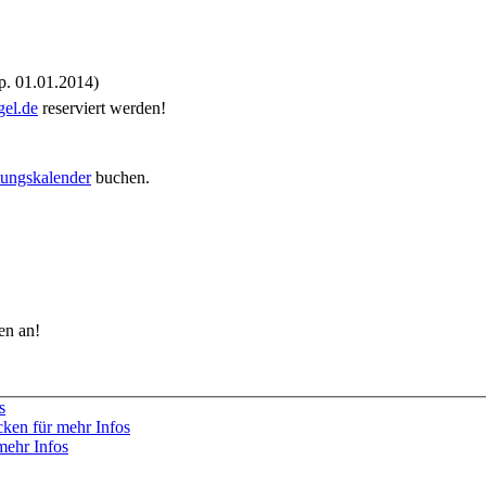
. 01.01.2014)
el.de
reserviert werden!
tungskalender
buchen.
en an!
s
cken für mehr Infos
mehr Infos