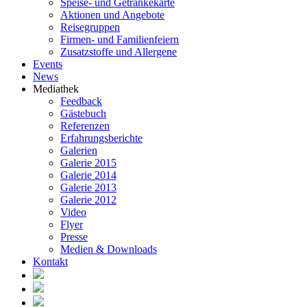
Speise- und Getränkekarte
Aktionen und Angebote
Reisegruppen
Firmen- und Familienfeiern
Zusatzstoffe und Allergene
Events
News
Mediathek
Feedback
Gästebuch
Referenzen
Erfahrungsberichte
Galerien
Galerie 2015
Galerie 2014
Galerie 2013
Galerie 2012
Video
Flyer
Presse
Medien & Downloads
Kontakt