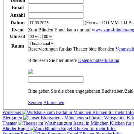
Telefon
Email
Anzahl
Datum
(Format: DD.MM.JJJJ Bsp
Event
Zum Blinden Engel kann nur auf
www.zum-blinden-eng
Uhrzeit
:
Raum
Reservierungen für das Theater bitte über den
Veranstal
Bitte lesen Sie hier unsere
Datenschutzerklärung
Bitte geben Sie die oben angegebenen Buchstaben/Zahl
Senden
Abbrechen
Wirtshaus
Klicken für mehr Info
Biergarten
Kli
Theater
Klicken für 
Blinder Engel
Klicken für mehr Infos
Stummer Engel
Klicken für mehr Infos