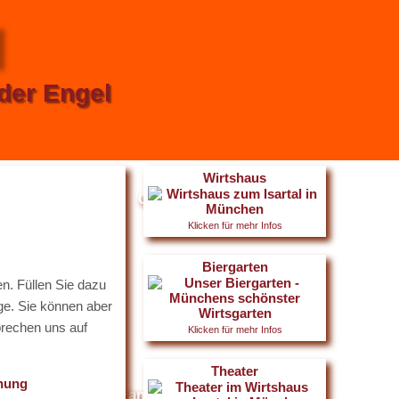
l
nder Engel
Wirtshaus
Unser Team
Gästebuch
Klicken für mehr Infos
Biergarten
n. Füllen Sie dazu
ge. Sie können aber
prechen uns auf
Klicken für mehr Infos
Theater
hung
Firmen- und Familienfeiern