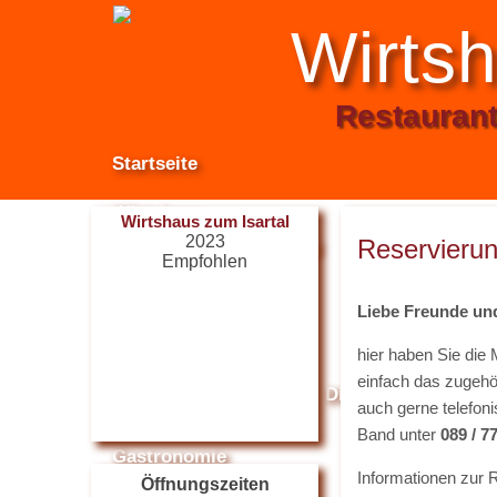
Wirtsh
Restaurant 
Startseite
Wirtshaus
Wirtshaus zum Isartal
2023
Reservierun
Räume und Saal
Internetzugan
Empfohlen
Anfahrt
Liebe Freunde un
hier haben Sie die
Theater
einfach das zugehö
Restaurant Guru
Das Theater
Die Bühne
Vera
auch gerne telefoni
Band unter
089 / 7
Gastronomie
Informationen zur 
Öffnungszeiten
Mittagsangebot
Speise- und Getr