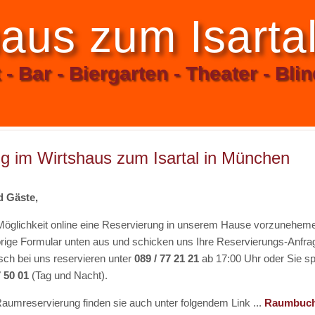
aus zum Isarta
- Bar - Biergarten - Theater - Bli
g im Wirtshaus zum Isartal in München
g / WLAN
Gutscheine und Tickets
Reservierung
d Gäste,
 Möglichkeit online eine Reservierung in unserem Hause vorzuneheme
rige Formular unten aus und schicken uns Ihre Reservierungs-Anfra
nstaltungstechnik
Veranstaltungskalender
sch bei uns reservieren unter
089 / 77 21 21
ab 17:00 Uhr oder Sie s
7 50 01
(Tag und Nacht).
Raumreservierung finden sie auch unter folgendem Link ...
Raumbuc
änkekarte
Aktionen und Angebote
Reisegruppen