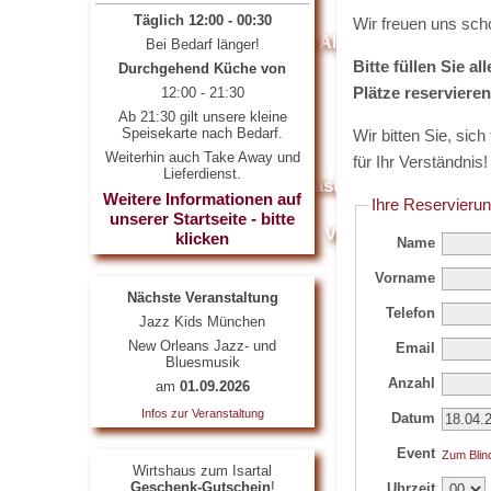
Täglich 12:00 - 00:30
Wir freuen uns scho
Zusatzstoffe und Allergene
Bei Bedarf länger!
Bitte füllen Sie a
Durchgehend Küche von
Plätze reservieren
12:00 - 21:30
Events
News
Ab 21:30 gilt unsere kleine
Speisekarte nach Bedarf.
Wir bitten Sie, sic
Mediathek
Weiterhin auch Take Away und
für Ihr Verständnis
Lieferdienst.
Feedback
Gästebuch
Refer
Weitere Informationen auf
Ihre Reservieru
unserer Startseite - bitte
Galerie 2012
Video
Flyer
klicken
Name
Vorname
Kontakt
Nächste Veranstaltung
Telefon
Jazz Kids München
New Orleans Jazz- und
Email
Bluesmusik
Anzahl
am
01.09.2026
Infos zur Veranstaltung
Datum
Event
Zum Blin
Wirtshaus zum Isartal
Geschenk-Gutschein
!
Uhrzeit