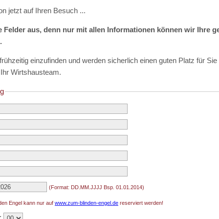
n jetzt auf Ihren Besuch ...
lle Felder aus, denn nur mit allen Informationen können wir Ihre
.
h frühzeitig einzufinden und werden sicherlich einen guten Platz für Si
! Ihr Wirtshausteam.
enzen
Erfahrungsberichte
Galerien
Galerie 2
ng
Presse
Medien & Downloads
(Format: DD.MM.JJJJ Bsp. 01.01.2014)
den Engel kann nur auf
www.zum-blinden-engel.de
reserviert werden!
: