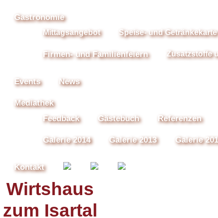
Gastronomie
Mittagsangebot
Speise- und Getränkekarte
Firmen- und Familienfeiern
Zusatzstoffe 
Events
News
Mediathek
Feedback
Gästebuch
Referenzen
Galerie 2014
Galerie 2013
Galerie 20
Kontakt
Wirtshaus
zum Isartal