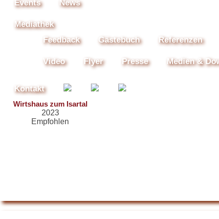
Events
News
Mediathek
Feedback
Gästebuch
Referenzen
Video
Flyer
Presse
Medien & Do
Kontakt
Wirtshaus zum Isartal
2023
Empfohlen
Restaurant Guru