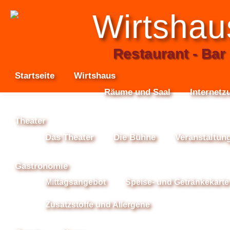
Wirtshau
Restaurant - Bar 
Startseite
Wirtshaus
Räume und Saal
Internet
Theater
Das Theater
Die Bühne
Veranstaltun
Gastronomie
Mittagsangebot
Speise- und Getränkekarte
Zusatzstoffe und Allergene