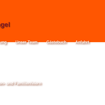
ngel
rung
Unser Team
Gästebuch
Anfahrt
en- und Familienfeiern