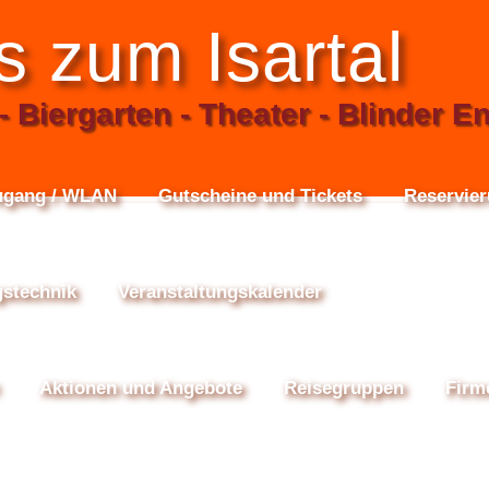
s zum Isartal
- Biergarten - Theater - Blinder E
zugang / WLAN
Gutscheine und Tickets
Reservie
gstechnik
Veranstaltungskalender
Aktionen und Angebote
Reisegruppen
Firm