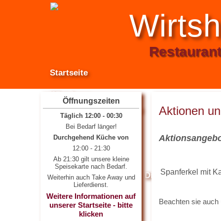
Wirtsh
Restaurant 
Startseite
Wirtshaus
Öffnungszeiten
Aktionen un
Räume und Saal
Internetzugan
Täglich 12:00 - 00:30
Bei Bedarf länger!
Anfahrt
Aktionsangeb
Durchgehend Küche von
12:00 - 21:30
Theater
Ab 21:30 gilt unsere kleine
Speisekarte nach Bedarf.
Spanferkel mit Ka
Das Theater
Die Bühne
Vera
Weiterhin auch Take Away und
Lieferdienst.
Weitere Informationen auf
Beachten sie auch 
Gastronomie
unserer Startseite - bitte
klicken
Mittagsangebot
Speise- und Getr