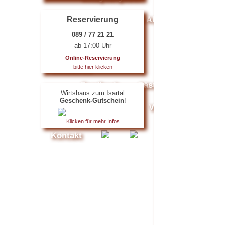
Reservierung
Zusatzstoffe und Allergene
089 / 77 21 21
ab 17:00 Uhr
Events
News
Online-Reservierung
bitte hier klicken
Mediathek
Feedback
Gästebuch
Refer
Wirtshaus zum Isartal
Geschenk-Gutschein
!
Galerie 2012
Video
Flyer
Klicken für mehr Infos
Kontakt