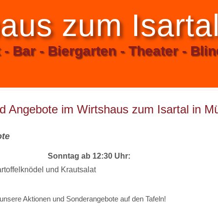
aus zum Isarta
- Bar - Biergarten - Theater - Bli
d Angebote im Wirtshaus zum Isartal in 
g / WLAN
Gutscheine und Tickets
Reservierung
ote
Sonntag ab 12:30 Uhr:
rtoffelknödel und Krautsalat
nstaltungstechnik
Veranstaltungskalender
unsere Aktionen und Sonderangebote auf den Tafeln!
änkekarte
Aktionen und Angebote
Reisegruppen